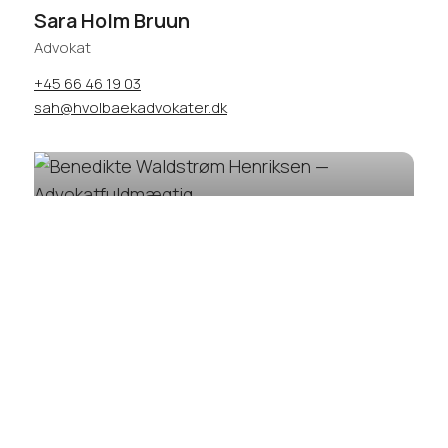
Sara Holm Bruun
Advokat
+45 66 46 19 03
sah@hvolbaekadvokater.dk
Benedikte Waldstrøm Henriksen
Advokatfuldmægtig
+45 66 46 19 02
bwh@hvolbaekadvokater.dk
Peter Sørensen
Sagsbehandler